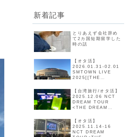
新着記事
とりあえず会社辞め
て2カ国短期留学した
時の話
【オタ活】
2026.01.31-02.01
SMTOWN LIVE
2025[[THE
CULTURE, THE
FUTURE]] in
【台湾旅行/オタ活】
FUKUOKA
2025.12.06 NCT
DREAM TOUR
<THE DREAM
SHOW 4 : DREAM
THE FUTURE> in
【オタ活】
TAIPEI
2025.11.14-16
NCT DREAM