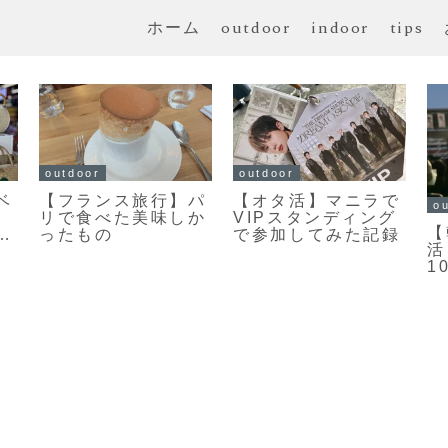
ホーム
outdoor
indoor
tips
outdoor
】パ
【オタ活】マニラで
outdoor
しか
VIPスタンディング
【韓国旅行/オタ
で参加してみた記録
活】2022.10.22-
10.24 NEO
CITY:SEOUL-THE
LINK＋