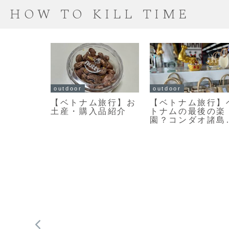
HOW TO KILL TIME
outdoor
outdoor
ム旅行】お
【ベトナム旅行】ベ
【フランス旅行
入品紹介
トナムの最後の楽
リで食べた美味
園？コンダオ諸島2
ったもの
泊3日旅 2日目