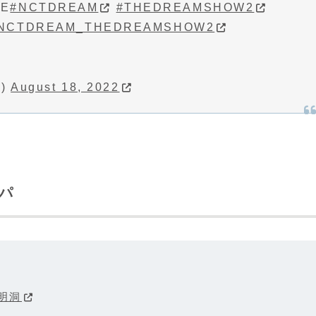
NE
#NCTDREAM
#THEDREAMSHOW2
NCTDREAM_THEDREAMSHOW2
M)
August 18, 2022
パ
き
明洞