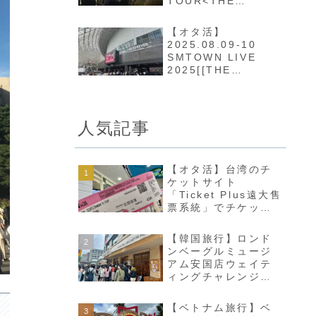
TOUR<THE
DREAM SHOW 4 :
DREAM THE
【オタ活】
FUTURE> in
2025.08.09-10
SAITAMA
SMTOWN LIVE
2025[[THE
CULTURE, THE
FUTURE]] in
TOKYO
人気記事
【オタ活】台湾のチ
ケットサイト
「Ticket Plus遠大售
票系統」でチケッテ
ィングしてみた。
【韓国旅行】ロンド
ンベーグルミュージ
アム安国店ウェイテ
ィングチャレンジ記
録
【ベトナム旅行】ベ