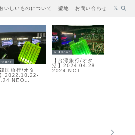
おいしいものについて
聖地
お問い合わせ
outdoor
outdoor
【台湾旅行/オタ
【ベトナム旅行】ベ
活】2024.04.28
トナムの最後の楽
2024 NCT
園？コンダオ諸島2
DREAM《DREAM(
泊3日旅 1日目
)SCAPE》
Showcase in
Taipei
tips
【オタ