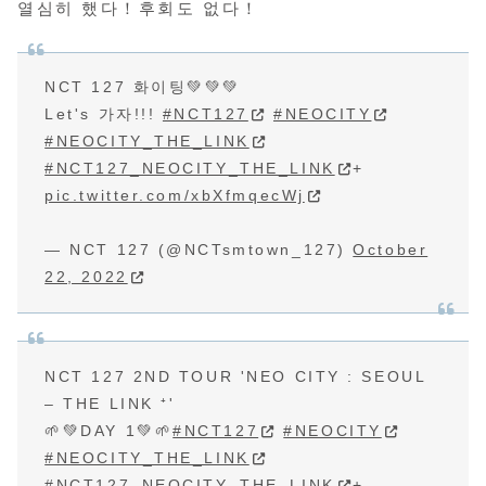
열심히 했다！후회도 없다！
NCT 127 화이팅💚💚💚
Let's 가자!!!
#NCT127
#NEOCITY
#NEOCITY_THE_LINK
#NCT127_NEOCITY_THE_LINK
+
pic.twitter.com/xbXfmqecWj
— NCT 127 (@NCTsmtown_127)
October
22, 2022
NCT 127 2ND TOUR 'NEO CITY : SEOUL
– THE LINK ⁺'
🌱💚DAY 1💚🌱
#NCT127
#NEOCITY
#NEOCITY_THE_LINK
#NCT127_NEOCITY_THE_LINK
+