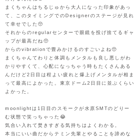
まくちゃんはちるじゅから大人になった印象があっ
て、このタイミングでのDesignerのステージが見れ
て幸せでした🥺
それからのregularセンターで眼鏡を投げ捨てるギャ
ップが最高だね🥺
からのvibrationで畳みかけるのすごいよね🥺
まくちゃんてわりと体調もメンタルも良し悪しがわ
かりやすくて、心配になっちゃう時もたくさんある
んだけど2日目は程よい疲れと爆上げメンタルが相ま
って最高によかった。東京ドーム2日目に並ぶくらい
よかった。
moonlightは1日目のスモークが水原SMTのどりー
む状態で笑っちゃった😂
気合い入れて焚きすぎる気持ちはよくわかる。
本当にいい曲だからテミン先輩とやることを諦めな