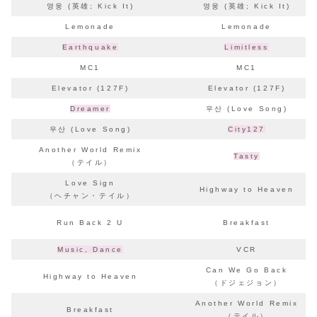
영웅 (英雄; Kick It)
영웅 (英雄; Kick It)
Lemonade
Lemonade
Earthquake
Limitless
MC1
MC1
Elevator (127F)
Elevator (127F)
Dreamer
우산 (Love Song)
우산 (Love Song)
City127
Another World Remix
Tasty
（テイル）
Love Sign
Highway to Heaven
（ヘチャン・テイル）
Run Back 2 U
Breakfast
Music, Dance
VCR
Can We Go Back
Highway to Heaven
（ドジェジョン）
Another World Remix
Breakfast
（テイル）