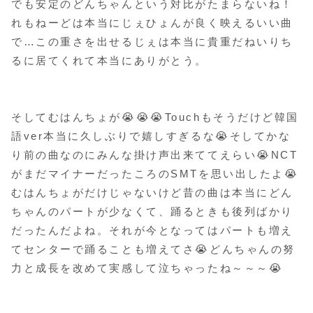
でも安定のどんちゃんという対比がたまらないね！
れもねーどは本当にじぇひょんが良く映えるいい曲
で…この重さを出せるじぇは本当に貴重だねいりち
るに居てくれて本当にありがとう。
そしてむはんちょが😭😭😭Touchもそうだけど韓国
語ver本当に久しぶりで嬉しすぎるな😭そしてかな
り前の曲なのにみんな掛け声出来ててえらい😭NCT
がまだマイナーだったころのSMTを思い出したよ😭
むはんちょがだけじゃないけど昔の曲は本当にどん
ちゃんのパートが少なくて、踊るときも後列ばかり
だったんだよね。それが今となってはパートも増え
てセンターで踊ることも増えてさ😭どんちゃんの努
力と成長を改めて実感して泣ちゃったね～～～😭